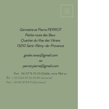
Germaine et Pierre PERROT
Petite route des Baux
Quartier du Mas des Vérans
13210 Saint-Rémy-de-Provence
gisele.ravez@gmail.com
ou
perrot.pierre@gmail.com
Port.
06 07 15 93 05
(Gisèle, notre fille) ou
T
él : +
33 (0)4 90 92 26 89
(domicile)
Port :
06 84 18 94 11
(Germaine)